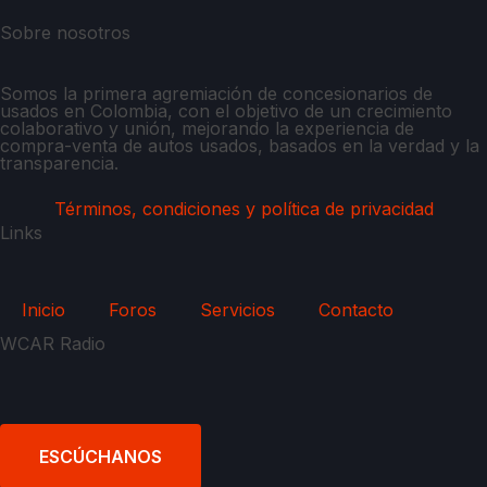
Sobre nosotros
Somos la primera agremiación de concesionarios de
usados en Colombia, con el objetivo de un crecimiento
colaborativo y unión, mejorando la experiencia de
compra-venta de autos usados, basados en la verdad y la
transparencia.
Términos, condiciones y política de privacidad
Links
Inicio
Foros
Servicios
Contacto
WCAR Radio
ESCÚCHANOS