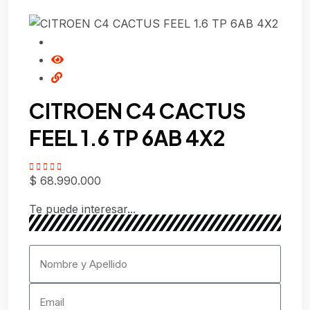
CITROEN C4 CACTUS
CH
FEEL 1.6 TP 6AB 4X2
LS
$
68.990.000
$
32.
Valorado
Valorad
con
con
0
0
Te puede interesar...
de
de
5
5