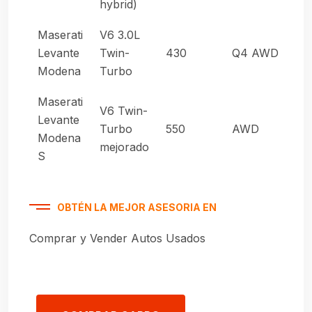
hybrid)
Maserati
V6 3.0L
Au
Levante
Twin-
430
Q4 AWD
de
Modena
Turbo
Maserati
V6 Twin-
Levante
Au
Turbo
550
AWD
Modena
de
mejorado
S
OBTÉN LA MEJOR ASESORIA EN
Comprar y Vender Autos Usados