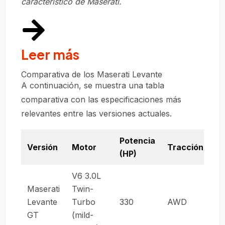
característico de Maserati.
Leer más
Comparativa de los Maserati Levante
A continuación, se muestra una tabla
comparativa con las especificaciones más
relevantes entre las versiones actuales.
Potencia
Versión
Motor
Tracción
Tr
(HP)
V6 3.0L
Maserati
Twin-
Au
Levante
Turbo
330
AWD
de
GT
(mild-