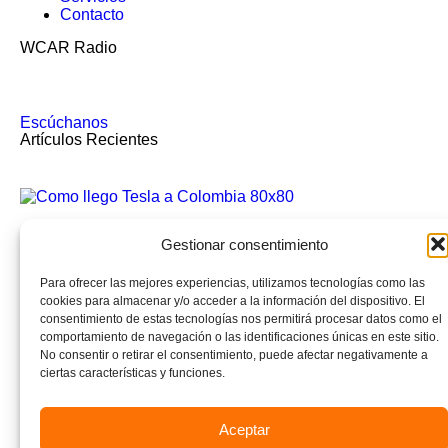
Contacto
WCAR Radio
Escúchanos
Artículos Recientes
Cómo llegó Tesla a Colombia:
Gestionar consentimiento
Post By Orange Club 2026
Para ofrecer las mejores experiencias, utilizamos tecnologías como las
cookies para almacenar y/o acceder a la información del dispositivo. El
consentimiento de estas tecnologías nos permitirá procesar datos como el
Mercado automotor Colombia julio 2026:
comportamiento de navegación o las identificaciones únicas en este sitio.
No consentir o retirar el consentimiento, puede afectar negativamente a
ciertas características y funciones.
Post By Orange Club 2026
Copyright
2024
Orange Club
. Todos los derechos
Aceptar
reservados.